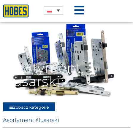
Asortyment
ślusarski
Zobacz kategorie
Asortyment ślusarski