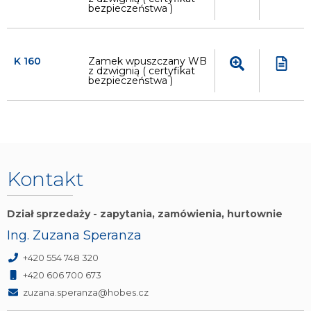
bezpieczeństwa )
K 160
Zamek wpuszczany WB
z dzwignią ( certyfikat
bezpieczeństwa )
Kontakt
Dział sprzedaży - zapytania, zamówienia, hurtownie
Ing. Zuzana Speranza
+420 554 748 320
+420 606 700 673
zuzana.speranza@hobes.cz