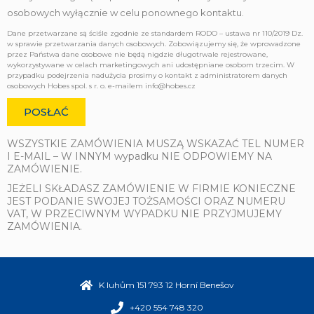
osobowych wyłącznie w celu ponownego kontaktu.
Dane przetwarzane są ściśle zgodnie ze standardem RODO – ustawa nr 110/2019 Dz.
w sprawie przetwarzania danych osobowych. Zobowiązujemy się, że wprowadzone
przez Państwa dane osobowe nie będą nigdzie długotrwale rejestrowane,
wykorzystywane w celach marketingowych ani udostępniane osobom trzecim. W
przypadku podejrzenia nadużycia prosimy o kontakt z administratorem danych
osobowych Hobes spol. s r. o. e-mailem info@hobes.cz
POSŁAĆ
WSZYSTKIE ZAMÓWIENIA MUSZĄ WSKAZAĆ TEL NUMER
I E-MAIL – W INNYM wypadku NIE ODPOWIEMY NA
ZAMÓWIENIE.
JEŻELI SKŁADASZ ZAMÓWIENIE W FIRMIE KONIECZNE
JEST PODANIE SWOJEJ TOŻSAMOŚCI ORAZ NUMERU
VAT, W PRZECIWNYM WYPADKU NIE PRZYJMUJEMY
ZAMÓWIENIA.
K luhům 151 793 12 Horní Benešov
+420 554 748 320