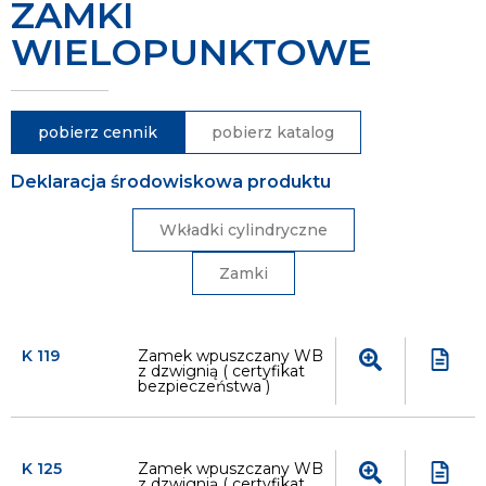
ZAMKI
WIELOPUNKTOWE
pobierz cennik
pobierz katalog
Deklaracja środowiskowa produktu
Wkładki cylindryczne
Zamki
K 119
Zamek wpuszczany WB
z dzwignią ( certyfikat
bezpieczeństwa )
K 125
Zamek wpuszczany WB
z dzwignią ( certyfikat